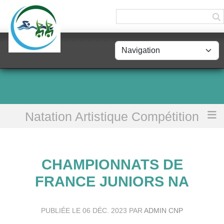
Panneau de gestion des cookies
Natation Artistique Compétition
Accueil
Championnats de France Juniors NA
CHAMPIONNATS DE
FRANCE JUNIORS NA
PUBLIÉE LE
06 DÉC. 2023
PAR
ADMIN CNP