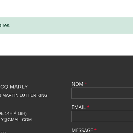
ires.
NOM
*
ECQ MARLY
R MARTIN LUTHER KING
EMAIL
*
DE 14H À 18H)
LY@GMAIL.COM
MESSAGE
*