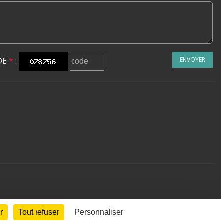
DE
*
:
ENVOYER
r
Tout refuser
Personnaliser