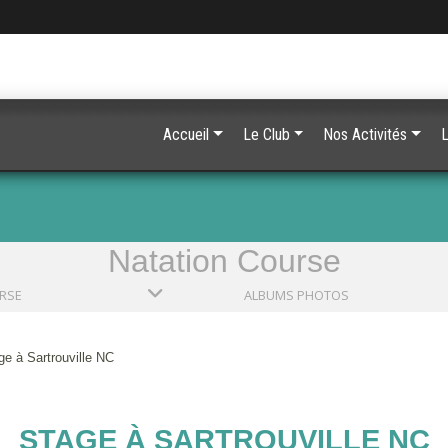
Accueil
Le Club
Nos Activités
L
Natation Course
RSE
ALBUMS PHOTOS
ge à Sartrouville NC
STAGE À SARTROUVILLE NC